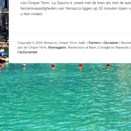
van Cinque Terre. La Spezia is zowel met de trein als met de auto
bezienswaardigheden van Vernazza liggen op 10 minuten lopen v
u hier vinden.
Copyright © 2018 Vernazza, Cinque Terre, Italië. |
Partners
|
Disclaimer
| Bezoek
aan de Cinque Terre,
Riomaggiore
, Monterosso al Mare, Corniglia en Manarola.
CityDynamiek
.