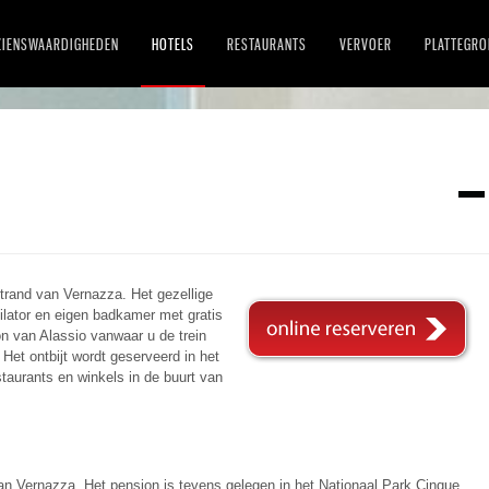
ZIENSWAARDIGHEDEN
HOTELS
RESTAURANTS
VERVOER
PLATTEGR
strand van Vernazza. Het gezellige
ilator en eigen badkamer met gratis
ion van Alassio vanwaar u de trein
. Het ontbijt wordt geserveerd in het
taurants en winkels in de buurt van
an Vernazza. Het pension is tevens gelegen in het Nationaal Park Cinque